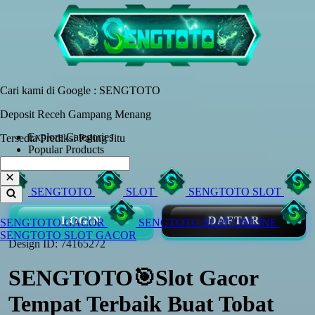
Cari kami di Google : SENGTOTO
Deposit Receh Gampang Menang
Explore Categories
Tersedia Prediksi Paling Jitu
Popular Products
SENGTOTO
SLOT
SENGTOTO SLOT
LOGIN
DAFTAR
SENGTOTO GACOR
SENGTOTO SLOT ONLINE
SENGTOTO SLOT GACOR
Design ID: 74165272
SENGTOTO🎯Slot Gacor
Tempat Terbaik Buat Tobat