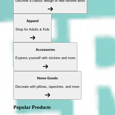
Discover a classic design or new favorite artist
Apparel
Shop for Adults & Kids
Accessories
Express yourself with stickers and more
Home Goods
Decorate with pillows, tapestries, and more
Popular Products