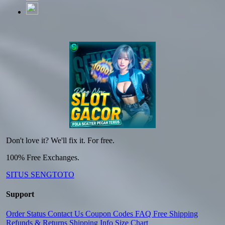
Don't love it? We'll fix it. For free.
100% Free Exchanges.
SITUS SENGTOTO
Support
Order Status
Contact Us
Coupon Codes
FAQ
Free Shipping
Refunds & Returns
Shipping Info
Size Chart