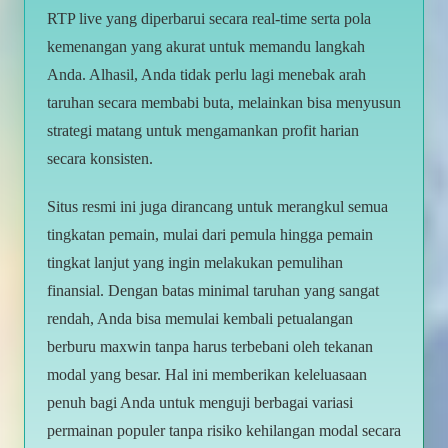
RTP live yang diperbarui secara real-time serta pola
kemenangan yang akurat untuk memandu langkah
Anda. Alhasil, Anda tidak perlu lagi menebak arah
taruhan secara membabi buta, melainkan bisa menyusun
strategi matang untuk mengamankan profit harian
secara konsisten.
Situs resmi ini juga dirancang untuk merangkul semua
tingkatan pemain, mulai dari pemula hingga pemain
tingkat lanjut yang ingin melakukan pemulihan
finansial. Dengan batas minimal taruhan yang sangat
rendah, Anda bisa memulai kembali petualangan
berburu maxwin tanpa harus terbebani oleh tekanan
modal yang besar. Hal ini memberikan keleluasaan
penuh bagi Anda untuk menguji berbagai variasi
permainan populer tanpa risiko kehilangan modal secara