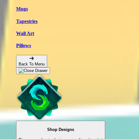
Mugs
Tapestries
Wall Art
Pillows
Back To Menu
Shop Designs