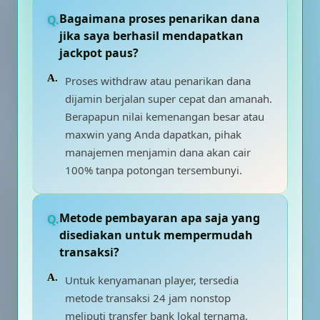
Bagaimana proses penarikan dana
jika saya berhasil mendapatkan
jackpot paus?
Proses withdraw atau penarikan dana
dijamin berjalan super cepat dan amanah.
Berapapun nilai kemenangan besar atau
maxwin yang Anda dapatkan, pihak
manajemen menjamin dana akan cair
100% tanpa potongan tersembunyi.
Metode pembayaran apa saja yang
disediakan untuk mempermudah
transaksi?
Untuk kenyamanan player, tersedia
metode transaksi 24 jam nonstop
meliputi transfer bank lokal ternama,