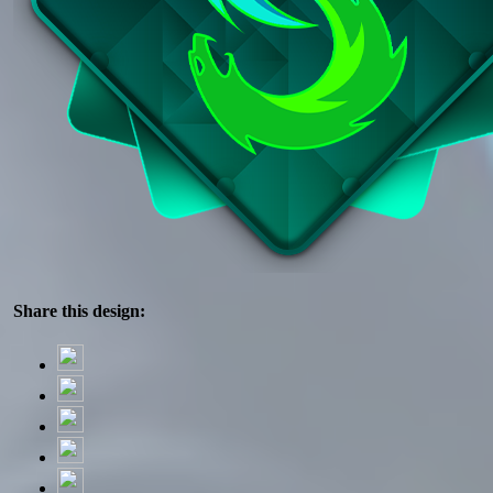
Share this design: