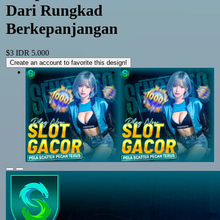
Dari Rungkad
Berkepanjangan
$3
IDR 5.000
Create an account to favorite this design!